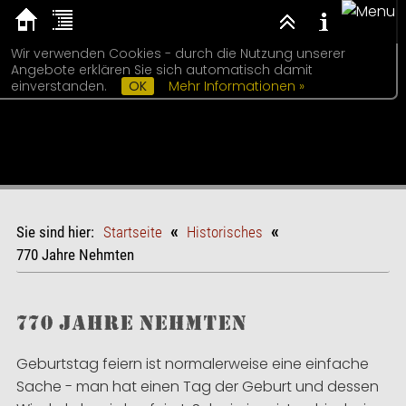
Wir verwenden Cookies - durch die Nutzung unserer
Nehmten -
Angebote erklären Sie sich automatisch damit
einverstanden.
OK
Mehr Informationen »
Schleswig -
Holstein
«
«
Sie sind hier:
Startseite
Historisches
770 Jahre Nehmten
770 Jahre Nehmten
Geburtstag feiern ist normalerweise eine einfache
Sache - man hat einen Tag der Geburt und dessen